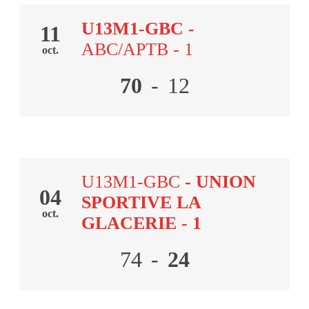
U13M1-GBC
-
11
ABC/APTB - 1
oct.
70
-
12
U13M1-GBC
- UNION
04
SPORTIVE LA
oct.
GLACERIE - 1
74
-
24