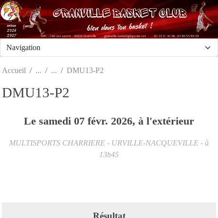
Panneau de gestion des cookies
Accueil
DMU13-P2
DMU13-P2
Le
samedi
07
févr.
2026
, à l'extérieur
MULTISPORTS CHARRIERE - URVILLE-NACQUEVILLE
- à
13h45
Résultat