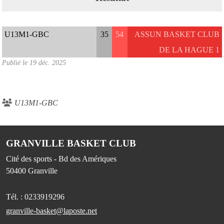
U13M1-GBC
35
54
ASSUN BASKET CLUB
DE LA HAGUE 1
Publié le
19 déc. 2025
U13M1-GBC
GRANVILLE BASKET CLUB
Cité des sports - Bd des Amériques
50400
Granville
Tél. :
0233919296
granville-basket@laposte.net